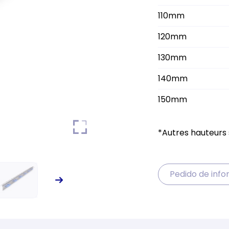
110mm
120mm
130mm
140mm
150mm
160mm
*Autres hauteurs
170mm
180mm
Pedido de inf