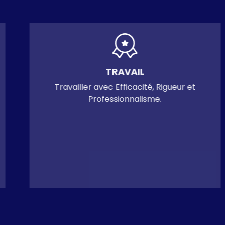
ÉTHIQUE
Agir en permanence avec déontologie
dans ses relations avec tous les
partenaires commerciaux, en répondant
aux besoins et aux attentes des parties
prenantes concernées par MGSI.