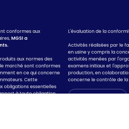
sont conformes aux
L'évaluation de la conformi
ires,
MGSI a
nts.
Activités réalisées par le 
en usine y compris la conc
produits aux normes des
activités menées par l'orga
ur le marché sont conformes
examens initiaux et l'appr
amment en ce qui concerne
production, en colaboration
sommateurs. Cette
concerne le contrôle de la
 obligations essentielles
apport à toute obligation
Voir le certificat