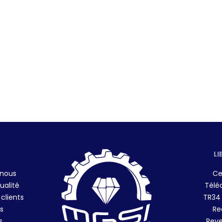
LI
 nous
Ce
ualité
Télé
 clients
TR34
s
Re
s
Reve