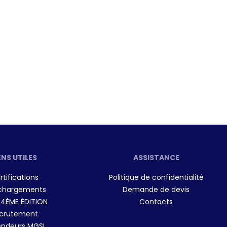
ENS UTILES
ASSISTANCE
rtifications
Politique de confidentialité
chargements
Demande de devis
 4ÈME ÉDITION
Contacts
crutement
ndeurs MGSI