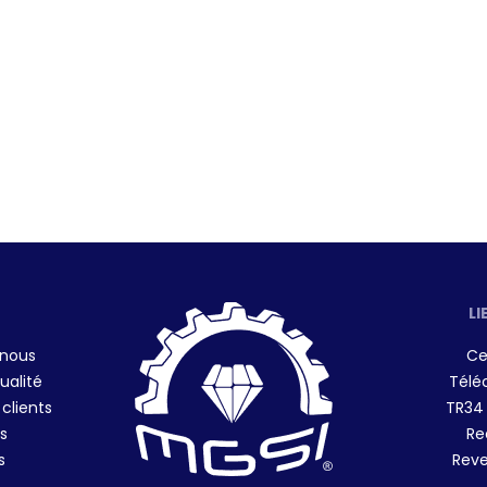
LI
 nous
Ce
ualité
Télé
 clients
TR34
s
Re
s
Reve