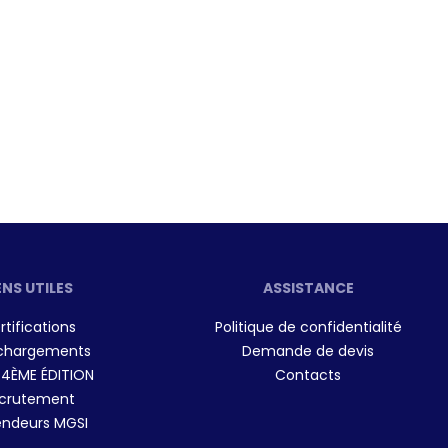
ENS UTILES
ASSISTANCE
rtifications
Politique de confidentialité
chargements
Demande de devis
 4ÈME ÉDITION
Contacts
crutement
ndeurs MGSI