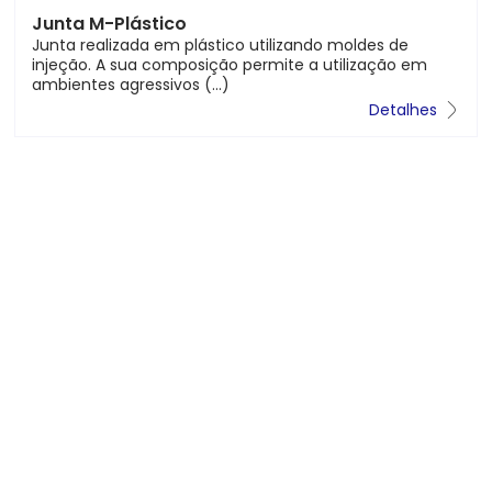
Junta M-MGSI
A Junta M-MGSI® é um sistema de cofragem perdida
para lajes de betão COM PERFIL SUPERIOR ONDULADO.
Detalhes