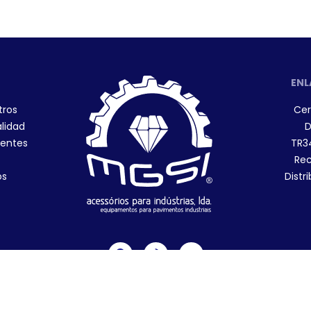
ENL
tros
Cer
alidad
D
ientes
TR3
Rec
os
Distr