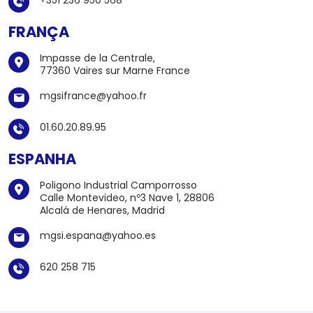
+351 236 950 568
FRANÇA
Impasse de la Centrale,
77360 Vaires sur Marne France
mgsifrance@yahoo.fr
01.60.20.89.95
ESPANHA
Poligono Industrial Camporrosso
Calle Montevideo, nº3 Nave 1, 28806
Alcalá de Henares, Madrid
mgsi.espana@yahoo.es
620 258 715