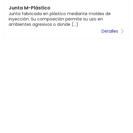
Junta M-MGSI
La Junta M-MGSI ® es un sistema de encofrado perdido
para soleras de hormigón CON PERFIL SUPERIOR
ONDULADO.
Detalles