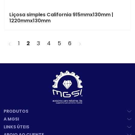
Liçosa simples California 915mmx130mm |
1220mmx130mm
<
>
1
2
3
4
5
6
PRODUTOS
A MGSI
LINKS ÚTEIS
APOIO AO CLIENTE