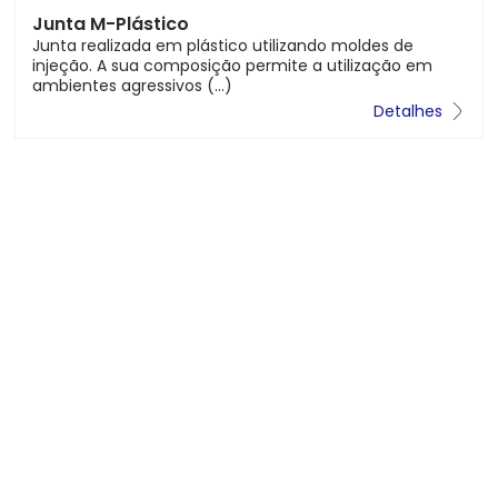
Junta M-MGSI
utilizando moldes de
A Junta M-MGSI® é um sist
ermite a utilização em
para lajes de betão COM PE
Detalhes